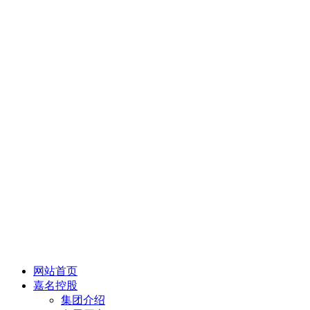
网站首页
嘉名控股
集团介绍