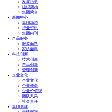
发展历史
组织架构
集团荣誉
新闻中心
集团动态
行业资讯
集团内刊
产品服务
服装面料
家纺面料
科技创新
技术创新
产品创新
管理创新
企业文化
企业文化
企业使命
企业价值观
团队风采
社会责任
集团党建
党建概况