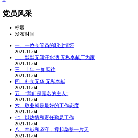
党员风采
标题
发布时间
一、一位仓管员的职业情怀
2021-11-04
二、默默无闻汗水洒 无私奉献厂为家
2021-11-04
三、十年 一如既往
2021-11-04
四、朴实无华 无私奉献
2021-11-04
五、“我们是嘉名的主人”
2021-11-04
六、敬业就是最好的工作态度
2021-11-04
七、以热情和责任勤恳工作
2021-11-04
八、奉献和坚守，撑起染整一片天
2021-11-04