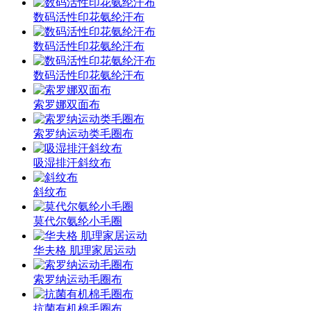
数码活性印花氨纶汗布
数码活性印花氨纶汗布
数码活性印花氨纶汗布
索罗娜双面布
索罗纳运动类毛圈布
吸湿排汗斜纹布
斜纹布
莫代尔氨纶小毛圈
华夫格 肌理家居运动
索罗纳运动毛圈布
抗菌有机棉毛圈布