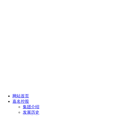
网站首页
嘉名控股
集团介绍
发展历史