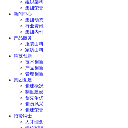
组织架构
集团荣誉
新闻中心
集团动态
行业资讯
集团内刊
产品服务
服装面料
家纺面料
科技创新
技术创新
产品创新
管理创新
集团党建
党建概况
制度建设
创先争优
党员风采
党建荣誉
招贤纳士
人才理念
岗位招聘