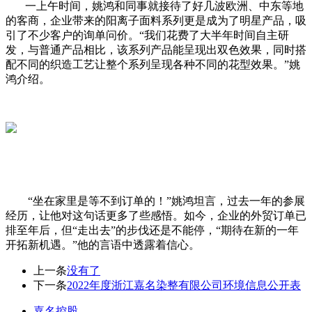
一上午时间，姚鸿和同事就接待了好几波欧洲、中东等地
的客商，企业带来的阳离子面料系列更是成为了明星产品，吸
引了不少客户的询单问价。“我们花费了大半年时间自主研
发，与普通产品相比，该系列产品能呈现出双色效果，同时搭
配不同的织造工艺让整个系列呈现各种不同的花型效果。”姚
鸿介绍。
“坐在家里是等不到订单的！”姚鸿坦言，过去一年的参展
经历，让他对这句话更多了些感悟。如今，企业的外贸订单已
排至年后，但“走出去”的步伐还是不能停，“期待在新的一年
开拓新机遇。”他的言语中透露着信心。
上一条
没有了
下一条
2022年度浙江嘉名染整有限公司环境信息公开表
嘉名控股