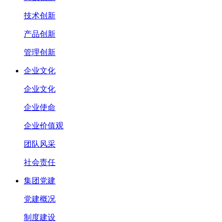
技术创新
产品创新
管理创新
企业文化
企业文化
企业使命
企业价值观
团队风采
社会责任
集团党建
党建概况
制度建设