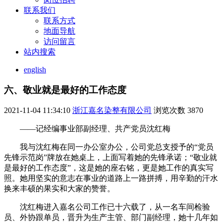
联系我们
联系方式
地面导航
访问留言
站内搜索
english
六、敬业就是最好的工作态度
2021-11-04 11:34:10
浙江嘉名染整有限公司
浏览次数
3870
——记经编事业部副经理、共产党员沈红梅
我与沈红梅在同一办公室办公，公司党总支授予的“党员
先锋示范岗”牌放在她桌上，上面写着她的先锋承诺；“敬业就
是最好的工作态度”，这是她的座右铭，更是她工作的真实写
照。她用坚实的意志在事业的道路上一路拼搏，用辛勤的汗水
换来丰硕的果实和大家的赞誉。
沈红梅进入嘉名公司工作已十六载了，从一名车间检验
员、外协跟单员，晋升为生产主管、部门副经理，她十几年如