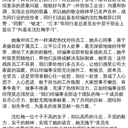
综复杂的质量问题，能较好与客户（外协加工企业）沟通和协
调，实现企业间的双赢，所以她的敬业精神早已名声在外，成
为同行业的佼佼者，同行们说起嘉名经编的沈红梅都异口同
赞，“同辉”、“铭龙”、“汇丰”等同行老总甚至在中层干部会上
提出了“向嘉名沈红梅学习”。
她像对待工作一样满腔热忱对待员工，她关心同事，善于
表扬鼓励下属员工，公平公正待人处事，毫无保留地做好传帮
带，调动了大家的积极性。经编事业部有较多残疾员工，她平
时留意照顾他们，帮他们反映或解决实际困难，她常说：这些
残疾员工不容易，我们要给他们多点关心，让他们感受公司大
家庭的温暖。所以经编事业部无论操作工、检验员、跟单员、
仓管员，还是管理者都心往一处想，劲往一处使，形成了人心
思干、人心思进、敢于担当的工作氛围，大家想事不懈怠、有
事争着干、做事不推诿，充满了热情和活力。正如经编事业部
经理莫志强所说：“我们经编事业部这个团队的每一个成员都
在尽心尽力、默默无闻地奉献着，为了共同的目标，团结和
谐，创先争优，为嘉名的发展贡献一份力量。”
沈红梅一位个子不高的女子，却以高昂的斗志，不屈的毅
力，实干的精神，实现了她的诺言，她无愧于“党员先