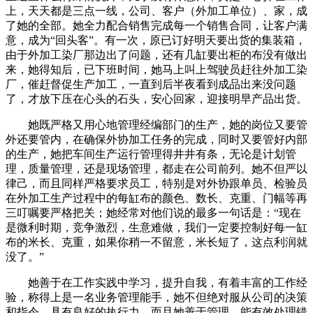
上，天天都是三点一线，公司、客户（外加工单位）、家，成
了她的全部。她全力配合销售完成每一个销售合同，让客户满
意，成为“回头客”。有一次，原已订好明天要出货的集装箱，
由于外加工染厂那边出了问题，还有几缸要出柜的布没有做出
来，她得知后，已下班时间，她马上叫上驾驶员赶往外加工染
厂，催赶督促生产加工，一直到后半夜看到成品出来没问题
了，才放下压在心头的石头，安心回家，迎接明早产品出货。
她既严格又用心地管理经编部门的生产，她的岗位又要管
外还要管内，在确保外协加工任务的完成，同时又要管好内部
的生产，她把车间生产运行管理得井井有条，无论是计划管
理，质量管理，还是现场管理，都走在公司前列。她不但严以
律己，而且同样严格要求员工，特别是对外协跟单员、检验员
在外加工生产过程中的每缸布的颜色、数长、克重、门幅等再
三叮嘱要严格把关；她经常对他们说的最多一句话是：“现在
是微利时期，竞争激烈，生意难做，我们一定要控制好每一缸
布的米长、克重，如果你稍一不留意，米长短了，这点利润就
没了。”
她善于在工作实践中学习，提升自我，有着丰富的工作经
验，称得上是一名业务管理能手，她不但绝对服从公司的决策
和指令，具有良好的执行力，而且她善于管理，能有效处理错