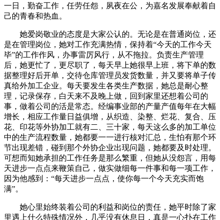
一日，勤奋工作，任劳任怨，夙夜在公，为嘉名发展奉献着自
己的青春和热血。
她爱岗敬业的态度是大家公认的。无论是在普通岗位，还
是在管理岗位，她对工作充满热情，保持着“今天的工作今天
毕”的工作作风，办事雷厉风行，从不拖拉。负责生产管理
后，她更忙了，更尽职了，每天早上她很早上班，将下单的数
据整理好后开单，交待仓库管理员发货数量，并又要将单子传
真给外加工企业。每天要发生各类生产数据，她总是耐心整
理，记录保存，白天来不及晚上做，回到家里还想着公司的
事，做着公司的活是常态。经编事业部的产量产值每年在大幅
增长，相应工作量日益俱增，从织造、染整、烂花、复合、压
花、印花等外协加工就有二、三十家，每天这么多的加工单位
中的生产流程数量，她都要一一进行核对汇总，生怕有那个环
节出现差错，碰到那个外协企业出现问题，她都要及时处理。
可想而知她承担的工作任务是那么繁重，但她从没怨言，用每
天进步一点点来鞭策自己，做实做细每一件事和每一项工作，
因为他感到：“每天进步一点点，使你每一个今天充实而饱
满”。
她心里始终装着公司的利益和岗位的责任，她平时除了家
里遇上什么特殊情况外，几乎没有休息日，真是一心扑在工作