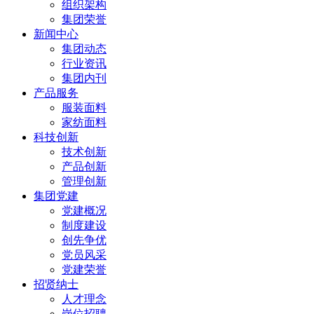
组织架构
集团荣誉
新闻中心
集团动态
行业资讯
集团内刊
产品服务
服装面料
家纺面料
科技创新
技术创新
产品创新
管理创新
集团党建
党建概况
制度建设
创先争优
党员风采
党建荣誉
招贤纳士
人才理念
岗位招聘