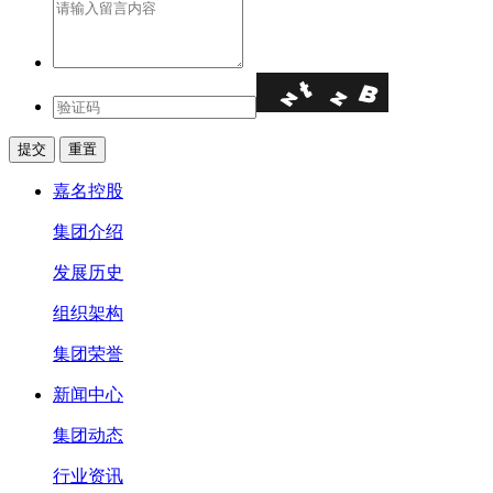
嘉名控股
集团介绍
发展历史
组织架构
集团荣誉
新闻中心
集团动态
行业资讯